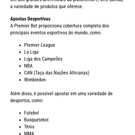
a variedade de produtos que oferece.
Apostas Desportivas
A Premier Bet proporciona cobertura completa dos
principais eventos esportivos do mundo, como:
Premier League
La Liga
Liga dos Campeões
NBA
CAN (Taça das Nações Africanas)
Wimbledon
Além disso, é possível apostar em uma variedade de
desportos, como:
Futebol
Basquetebol
Ténis
MMA