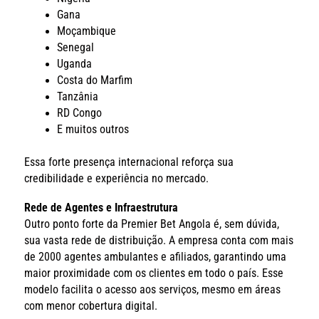
Gana
Moçambique
Senegal
Uganda
Costa do Marfim
Tanzânia
RD Congo
E muitos outros
Essa forte presença internacional reforça sua
credibilidade e experiência no mercado.
Rede de Agentes e Infraestrutura
Outro ponto forte da Premier Bet Angola é, sem dúvida,
sua vasta rede de distribuição. A empresa conta com mais
de 2000 agentes ambulantes e afiliados, garantindo uma
maior proximidade com os clientes em todo o país. Esse
modelo facilita o acesso aos serviços, mesmo em áreas
com menor cobertura digital.