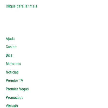
Clique para ler mais
Ajuda
Casino
Dica
Mercados
Notícias
Premier TV
Premier Vegas
Promoções
Virtuais