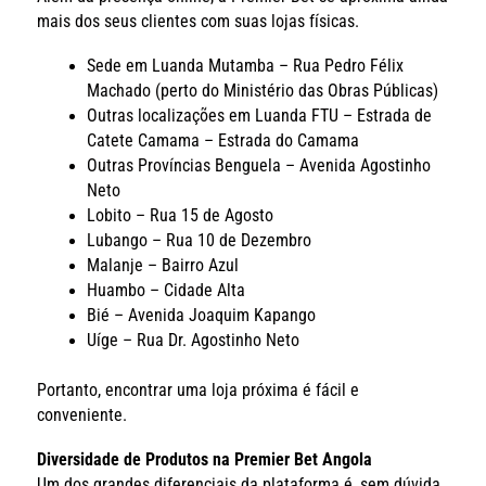
mais dos seus clientes com suas lojas físicas.
Sede em Luanda Mutamba – Rua Pedro Félix
Machado (perto do Ministério das Obras Públicas)
Outras localizações em Luanda FTU – Estrada de
Catete Camama – Estrada do Camama
Outras Províncias Benguela – Avenida Agostinho
Neto
Lobito – Rua 15 de Agosto
Lubango – Rua 10 de Dezembro
Malanje – Bairro Azul
Huambo – Cidade Alta
Bié – Avenida Joaquim Kapango
Uíge – Rua Dr. Agostinho Neto
Portanto, encontrar uma loja próxima é fácil e
conveniente.
Diversidade de Produtos na Premier Bet Angola
Um dos grandes diferenciais da plataforma é, sem dúvida,