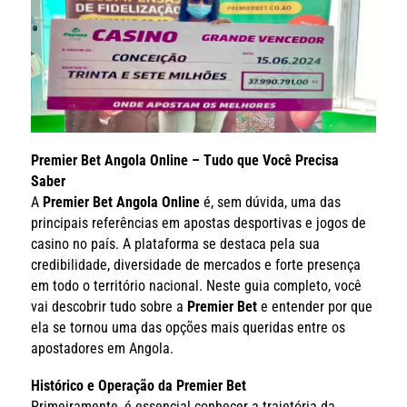
Premier Bet Angola Online – Tudo que Você Precisa
Saber
A
Premier Bet Angola Online
é, sem dúvida, uma das
principais referências em apostas desportivas e jogos de
casino no país. A plataforma se destaca pela sua
credibilidade, diversidade de mercados e forte presença
em todo o território nacional. Neste guia completo, você
vai descobrir tudo sobre a
Premier Bet
e entender por que
ela se tornou uma das opções mais queridas entre os
apostadores em Angola.
Histórico e Operação da Premier Bet