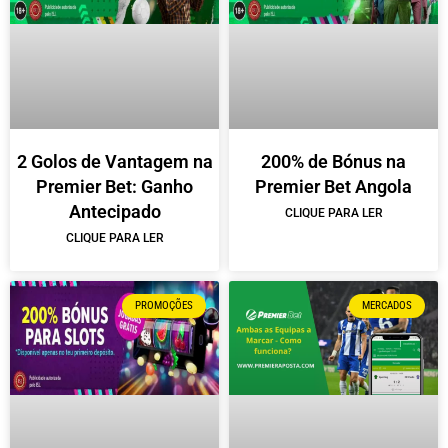
2 Golos de Vantagem na
200% de Bónus na
Premier Bet: Ganho
Premier Bet Angola
Antecipado
CLIQUE PARA LER
CLIQUE PARA LER
PROMOÇÕES
MERCADOS