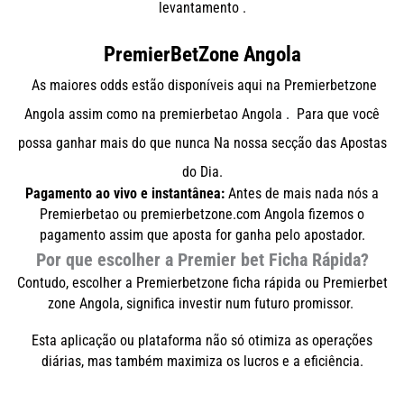
levantamento .
PremierBetZone Angola
As maiores odds estão disponíveis aqui na Premierbetzone
Angola assim como na premierbetao Angola . Para que você
possa ganhar mais do que nunca Na nossa secção das Apostas
do Dia.
Pagamento ao vivo e instantânea:
Antes de mais nada nós a
Premierbetao ou premierbetzone.com Angola fizemos o
pagamento assim que aposta for ganha pelo apostador.
Por que escolher a Premier bet Ficha Rápida?
Contudo, escolher a Premierbetzone ficha rápida ou Premierbet
zone Angola, significa investir num futuro promissor.
Esta aplicação ou plataforma não só otimiza as operações
diárias, mas também maximiza os lucros e a eficiência.