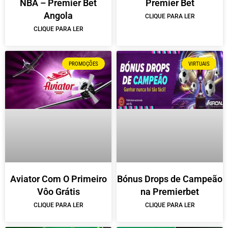
NBA – Premier Bet
Premier Bet
Angola
CLIQUE PARA LER
CLIQUE PARA LER
PROMOÇÕES
VIRTUAIS
Aviator Com O Primeiro
Bónus Drops de Campeão
Vôo Grátis
na Premierbet
CLIQUE PARA LER
CLIQUE PARA LER