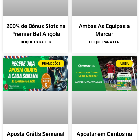
200% de Bónus Slots na
Ambas As Equipas a
Premier Bet Angola
Marcar
CLIQUE PARA LER
CLIQUE PARA LER
PROMOÇÕES
AJUDA
Aposta Grátis Semanal
Apostar em Cantos na