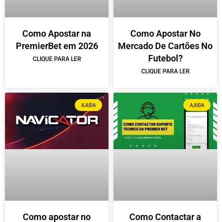
Como Apostar na
Como Apostar No
PremierBet em 2026
Mercado De Cartões No
Futebol?
CLIQUE PARA LER
CLIQUE PARA LER
AJUDA
AJUDA
Como apostar no
Como Contactar a