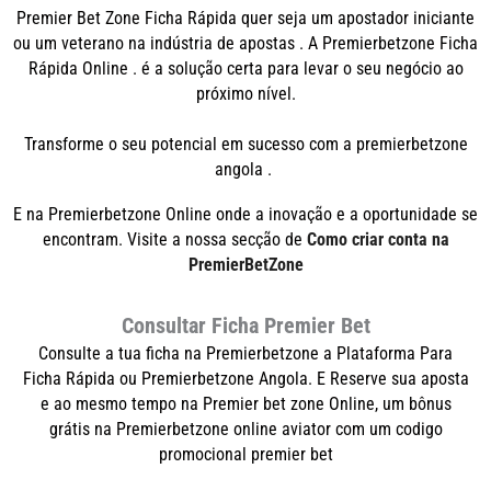
Premier Bet Zone Ficha Rápida quer seja um apostador iniciante
ou um veterano na indústria de apostas . A Premierbetzone Ficha
Rápida Online . é a solução certa para levar o seu negócio ao
próximo nível.
Transforme o seu potencial em sucesso com a premierbetzone
angola .
E na Premierbetzone Online onde a inovação e a oportunidade se
encontram. Visite a nossa secção de
Como criar conta na
PremierBetZone
Consultar Ficha Premier Bet
Consulte a tua ficha na Premierbetzone a Plataforma Para
Ficha Rápida ou Premierbetzone Angola. E Reserve sua aposta
e ao mesmo tempo na Premier bet zone Online, um bônus
grátis na Premierbetzone online aviator com um codigo
promocional premier bet