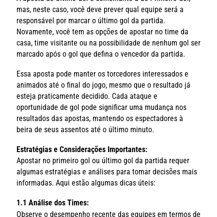
mas, neste caso, você deve prever qual equipe será a
responsável por marcar o último gol da partida.
Novamente, você tem as opções de apostar no time da
casa, time visitante ou na possibilidade de nenhum gol ser
marcado após o gol que defina o vencedor da partida.
Essa aposta pode manter os torcedores interessados e
animados até o final do jogo, mesmo que o resultado já
esteja praticamente decidido. Cada ataque e
oportunidade de gol pode significar uma mudança nos
resultados das apostas, mantendo os espectadores à
beira de seus assentos até o último minuto.
Estratégias e Considerações Importantes:
Apostar no primeiro gol ou último gol da partida requer
algumas estratégias e análises para tomar decisões mais
informadas. Aqui estão algumas dicas úteis:
1.1 Análise dos Times:
Observe o desempenho recente das equipes em termos de