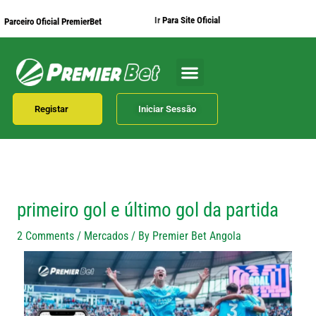
Skip
Ir
Para Site Oficial
Parceiro Oficial PremierBet
to
content
Registar
Iniciar Sessão
primeiro gol e último gol da partida
2 Comments
/
Mercados
/ By
Premier Bet Angola