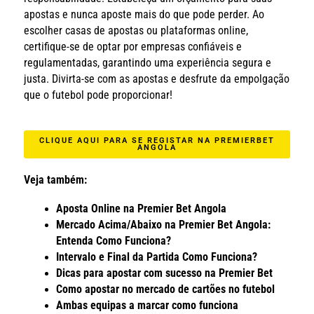
apostas e nunca aposte mais do que pode perder. Ao
escolher casas de apostas ou plataformas online,
certifique-se de optar por empresas confiáveis e
regulamentadas, garantindo uma experiência segura e
justa. Divirta-se com as apostas e desfrute da empolgação
que o futebol pode proporcionar!
CLIQUE AQUI PARA SE REGISTAR NA PREMIERBET
ANGOLA
Veja também:
Aposta Online na Premier Bet Angola
Mercado Acima/Abaixo na Premier Bet Angola:
Entenda Como Funciona?
Intervalo e Final da Partida Como Funciona?
Dicas para apostar com sucesso na Premier Bet
Como apostar no mercado de cartões no futebol
Ambas equipas a marcar como funciona