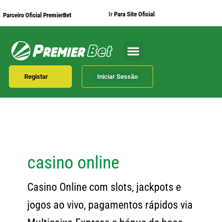
Skip
Ir
Para Site Oficial
Parceiro Oficial PremierBet
to
content
Registar
Iniciar Sessão
casino online
Casino Online com slots, jackpots e
jogos ao vivo, pagamentos rápidos via