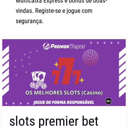
Multicaixa Express e bónus de boas-
vindas. Registe-se e jogue com
segurança.
Slots
Premier
Bet
slots premier bet