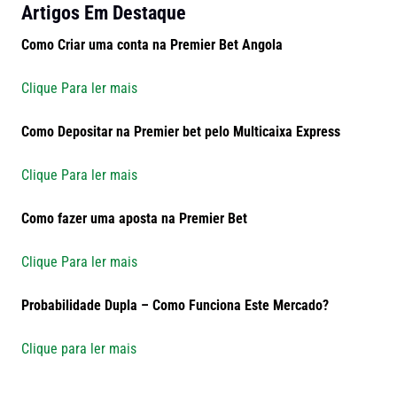
Artigos Em Destaque
i
s
Como Criar uma conta na Premier Bet Angola
a
Clique Para ler mais
r
Como Depositar na Premier bet pelo Multicaixa Express
Clique Para ler mais
Como fazer uma aposta na Premier Bet
Clique Para ler mais
Probabilidade Dupla – Como Funciona Este Mercado?
Clique para ler mais