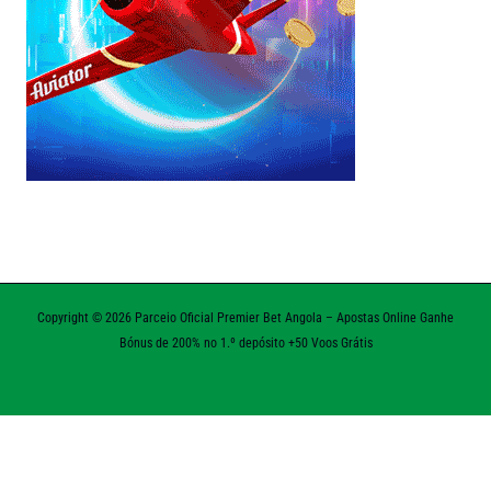
Copyright © 2026 Parceio Oficial Premier Bet Angola – Apostas Online Ganhe
Bónus de 200% no 1.º depósito +50 Voos Grátis