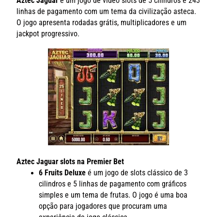
Aztec Jaguar
é um jogo de vídeo slots de 5 cilindros e 243
linhas de pagamento com um tema da civilização asteca.
O jogo apresenta rodadas grátis, multiplicadores e um
jackpot progressivo.
Aztec Jaguar slots na Premier Bet
6 Fruits Deluxe
é um jogo de slots clássico de 3
cilindros e 5 linhas de pagamento com gráficos
simples e um tema de frutas. O jogo é uma boa
opção para jogadores que procuram uma