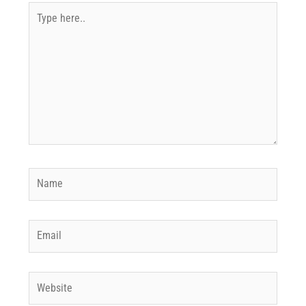
Type
here..
Name
Email
Website