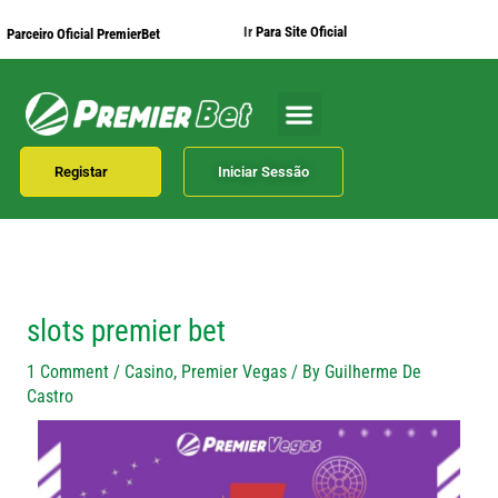
Skip
Ir
Para Site Oficial
Parceiro Oficial PremierBet
to
content
Registar
Iniciar Sessão
slots premier bet
1 Comment
/
Casino
,
Premier Vegas
/ By
Guilherme De
Castro