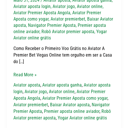
Maio 31, 2024
/
Aviator aposta
,
Aviator aposta ganha
,
Aviator aposta login
,
Aviator jogo
,
Aviator online
,
Aviator Premier Aposta Angola
,
Aviator Premier
Aposta como yogar
,
Aviator premierbet
,
Baixar Aviator
aposta
,
Navigator Premier Aposta
,
Premier aposta
online aviador
,
Robô Aviator premier aposta
,
Yogar
Aviator online grátis
Como Receber o Primeiro Voo Grátis no Aviator A
Premier Bet Vegas Online tem orgulho em ser a Casa
do […]
Read More »
Aviator aposta
,
Aviator aposta ganha
,
Aviator aposta
login
,
Aviator jogo
,
Aviator online
,
Aviator Premier
Aposta Angola
,
Aviator Premier Aposta como yogar
,
Aviator premierbet
,
Baixar Aviator aposta
,
Navigator
Premier Aposta
,
Premier aposta online aviador
,
Robô
Aviator premier aposta
,
Yogar Aviator online grátis