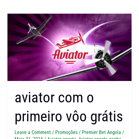
Aviator
Com
O
Primeiro
Vôo
Grátis
aviator com o
primeiro vôo grátis
Leave a Comment
/
Promoções
/
Premier Bet Angola
/