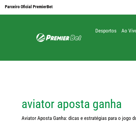
Skip
Parceiro Oficial PremierBet
to
content
Desportos
Ao Viv
aviator aposta ganha
Aviator Aposta Ganha: dicas e estratégias para o jogo d