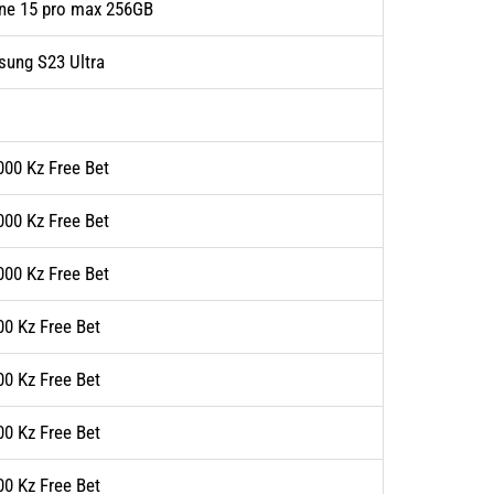
ne 15 pro max 256GB
ung S23 Ultra
000 Kz Free Bet
000 Kz Free Bet
000 Kz Free Bet
00 Kz Free Bet
00 Kz Free Bet
00 Kz Free Bet
00 Kz Free Bet