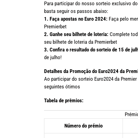
Para participar do nosso sorteio exclusivo d
basta seguir os passos abaixo:
1. Faça apostas no Euro 2024:
Faça pelo men
Premierbet
2. Ganhe seu bilhete de loteria:
Complete toda
seu bilhete de loteria da Premierbet
3. Confira o resultado do sorteio de 15 de jul
de julho!
Detalhes da Promoção do Euro2024 da Premi
Ao participar do sorteio Euro2024 da Premie
seguintes ótimos
Tabela de prêmios:
Prémi
Número do prémio