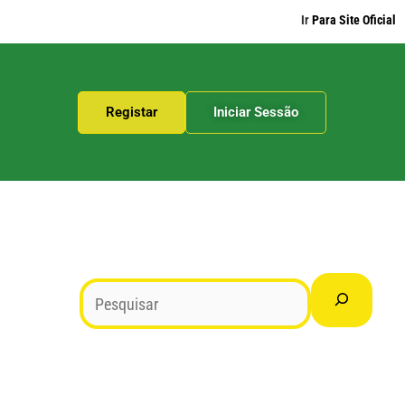
Ir
Para Site Oficial
Registar
Iniciar Sessão
P
e
s
q
u