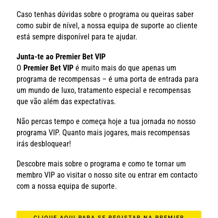
Caso tenhas dúvidas sobre o programa ou queiras saber
como subir de nível, a nossa equipa de suporte ao cliente
está sempre disponível para te ajudar.
Junta-te ao Premier Bet VIP
O
Premier Bet VIP
é muito mais do que apenas um
programa de recompensas – é uma porta de entrada para
um mundo de luxo, tratamento especial e recompensas
que vão além das expectativas.
Não percas tempo e começa hoje a tua jornada no nosso
programa VIP. Quanto mais jogares, mais recompensas
irás desbloquear!
Descobre mais sobre o programa e como te tornar um
membro VIP ao visitar o nosso site ou entrar em contacto
com a nossa equipa de suporte.
CLIQUE AQUI PARA SE REGISTAR NA PREMIER