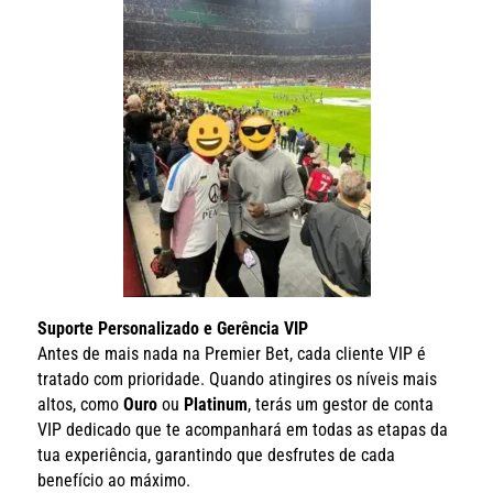
Suporte Personalizado e Gerência VIP
Antes de mais nada na Premier Bet, cada cliente VIP é
tratado com prioridade. Quando atingires os níveis mais
altos, como
Ouro
ou
Platinum
, terás um gestor de conta
VIP dedicado que te acompanhará em todas as etapas da
tua experiência, garantindo que desfrutes de cada
benefício ao máximo.