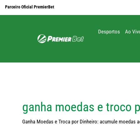
Skip
Parceiro Oficial PremierBet
to
content
Desportos
Ao Viv
ganha moedas e troco p
Ganha Moedas e Troca por Dinheiro: acumule moedas ao j