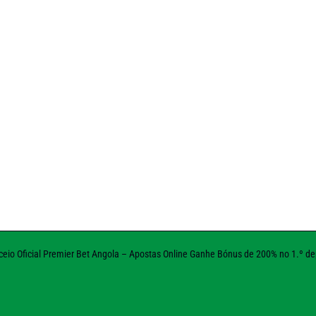
eio Oficial Premier Bet Angola – Apostas Online Ganhe Bónus de 200% no 1.º de