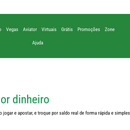
o
Vegas
Aviator
Virtuais
Grátis
Promoções
Zone
Ajuda
or dinheiro
ogar e apostar, e troque por saldo real de forma rápida e simples