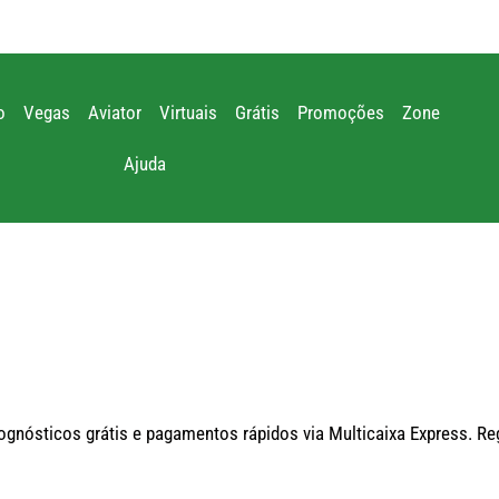
o
Vegas
Aviator
Virtuais
Grátis
Promoções
Zone
Ajuda
ognósticos grátis e pagamentos rápidos via Multicaixa Express. R