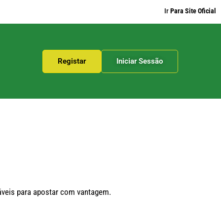
Ir
Para Site Oficial
Registar
Iniciar Sessão
iáveis para apostar com vantagem.